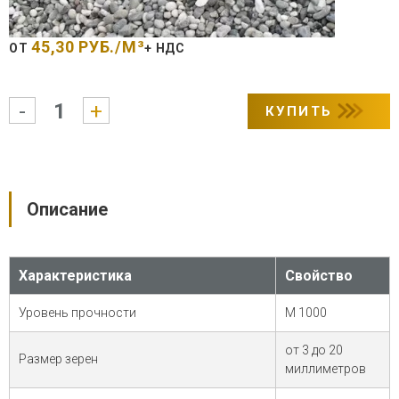
45,30
РУБ./М³
ОТ
+ НДС
Количество
-
+
КУПИТЬ
товара
Гравий
фракция
3-
20
мм
Описание
Характеристика
Свойство
Уровень прочности
М 1000
от 3 до 20
Размер зерен
миллиметров