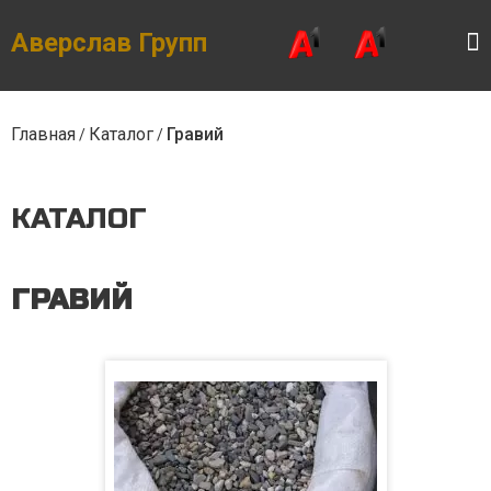
Skip
to
the
Аверслав Групп
content
Главная
Каталог
Гравий
/
/
КАТАЛОГ
ГРАВИЙ