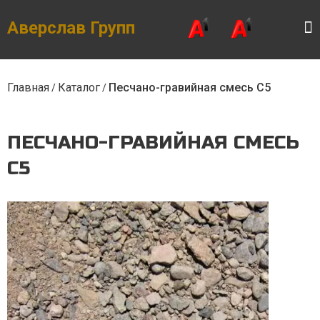
Skip
to
the
Аверслав Групп
content
Главная
Каталог
Песчано-гравийная смесь С5
/
/
ПЕСЧАНО-ГРАВИЙНАЯ СМЕСЬ
С5