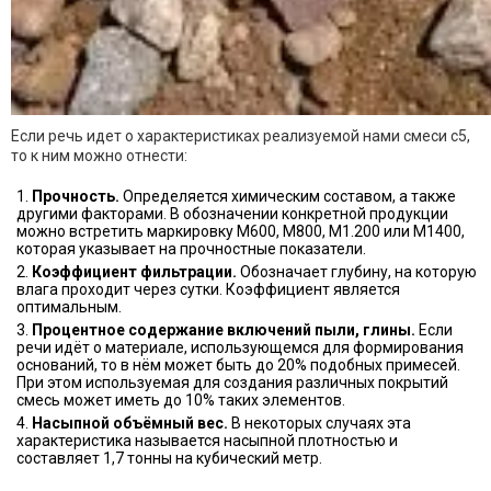
Если речь идет о характеристиках реализуемой нами
смеси с5
,
то к ним можно отнести:
Прочность.
Определяется химическим составом, а также
другими факторами. В обозначении конкретной продукции
можно встретить маркировку М600, М800, М1.200 или М1400,
которая указывает на прочностные показатели.
Коэффициент фильтрации.
Обозначает глубину, на которую
влага проходит через сутки. Коэффициент является
оптимальным.
Процентное содержание включений пыли, глины.
Если
речи идёт о материале, использующемся для формирования
оснований, то в нём может быть до 20% подобных примесей.
При этом используемая для создания различных покрытий
смесь может иметь до 10% таких элементов.
Насыпной объёмный вес.
В некоторых случаях эта
характеристика называется насыпной плотностью и
составляет 1,7 тонны на кубический метр.