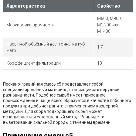
Характеристика
Свойство
М600, М800,
Маркировки прочности
М1.200 или
М1400
Насыпной объёмный вес, тонны на куб.
1,7
метр
Коэффициент фильтрации
10
Песчано-гравийная смесь с5
представляет собой
специализированный материал, относящийся к нерудной
разновидности. Подобное сырьё имеет природное
происхождение и чаще всего образуется в качестве побочного
продукта при добыче гранита с применением карьерной
методики. Для сбора подходящего сырья может
использоваться естественный метод. Речь идёт о
выветривании скальной породы с течением времени.
Применение смеси с5