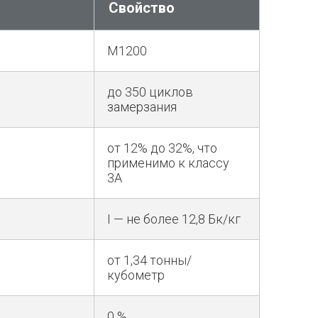
Свойство
М1200
до 350 циклов
замерзания
от 12% до 32%, что
применимо к классу
3А
I — не более 12,8 Бк/кг
от 1,34 тонны/
кубометр
0 %