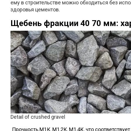
ему в строительстве можно обходиться без исп
здоровья цементов.
Щебень фракции 40 70 мм: ха
Detail of crushed gravel
Прочность М1К, М1,2К, М1,4К, что соответству