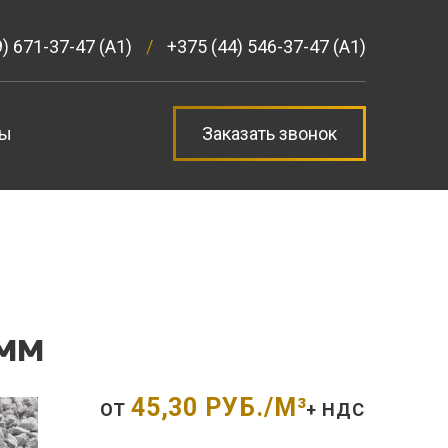
) 671-37-47 (А1)
/
+375 (44) 546-37-47 (А1)
ты
Заказать звонок
 ММ
45,30
РУБ./М³
ОТ
+ НДС