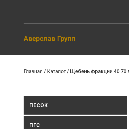
Skip
to
the
content
Аверслав Групп
Главная
/
Каталог
/
Щебень фракции 40 70
ПЕСОК
ПГС