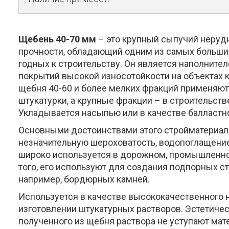
Щебень 40-70 мм
– это крупный сыпучий неруд
прочности, обладающий одним из самых больши
годных к строительству. Он является наполните
покрытий высокой износотойкости на объектах 
щебня 40-60 и более мелких фракций применяютс
штукатурки, а крупные фракции – в строительст
Укладывается насыпью или в качестве балластно
Основными достоинствами этого стройматериала
незначительную шероховатость, водопоглащение
широко используется в дорожном, промышленно
того, его используют для создания подпорных с
например, бордюрных камней.
Используется в качестве высококачественного н
изготовлении штукатурных растворов. Эстетиче
полученного из щебня раствора не уступают мате