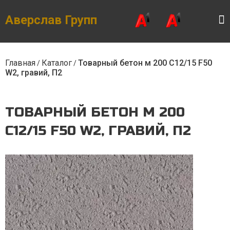
Skip
to
the
Аверслав Групп
content
Главная
Каталог
Товарный бетон м 200 С12/15 F50
/
/
W2, гравий, П2
ТОВАРНЫЙ БЕТОН М 200
С12/15 F50 W2, ГРАВИЙ, П2