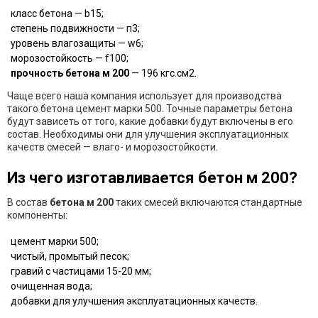
класс бетона — b15;
степень подвижности — п3;
уровень влагозащиты — w6;
морозостойкость — f100;
прочность бетона м 200
— 196 кгс.см2.
Чаще всего наша компания использует для производства
такого бетона цемент марки 500. Точные параметры бетона
будут зависеть от того, какие добавки будут включены в его
состав. Необходимы они для улучшения эксплуатационных
качеств смесей — влаго- и морозостойкости.
Из чего изготавливается бетон м 200?
В состав
бетона м 200
таких смесей включаются стандартные
компоненты:
цемент марки 500;
чистый, промытый песок;
гравий с частицами 15-20 мм;
очищенная вода;
добавки для улучшения эксплуатационных качеств.